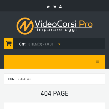
Cart:
0 ITEM(S) - € 0.00
Toggle Na
HOME
404 PAGE
404 PAGE