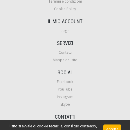
Termini e condizioni
Cookie Policy
IL MIO ACCOUNT
Login
SERVIZI
Contatti
Mappa del sito
SOCIAL
Facebook
YouTube
Instagram
Skype
CONTATTI
Il sito si avvale di cookie tecnici e, con il tuo consenso,
VideoCorsiPro
Accetta