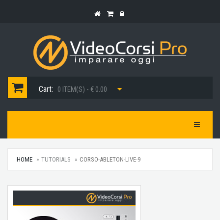
Cart:
0 ITEM(S) - € 0.00
Toggle Na
HOME
TUTORIALS
CORSO-ABLETON-LIVE-9