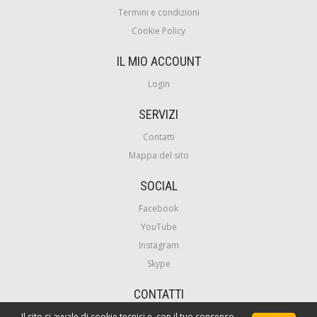
Termini e condizioni
Cookie Policy
IL MIO ACCOUNT
Login
SERVIZI
Contatti
Mappa del sito
SOCIAL
Facebook
YouTube
Instagram
Skype
CONTATTI
Il sito si avvale di cookie tecnici e, con il tuo consenso,
VideoCorsiPro