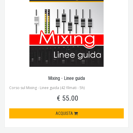
Mixing - Linee guida
Corso sul Mixing - Linee guida (42 filmati - 5h)
€ 55.00
ACQUISTA