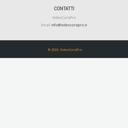
CONTATTI
VideoCorsiPro
Email:
info@videocorsipro.it
© 2026 VideoCorsiPro