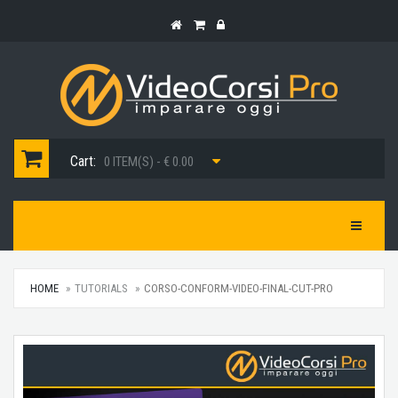
Cart:
0 ITEM(S) - € 0.00
Toggle Na
HOME
TUTORIALS
CORSO-CONFORM-VIDEO-FINAL-CUT-PRO