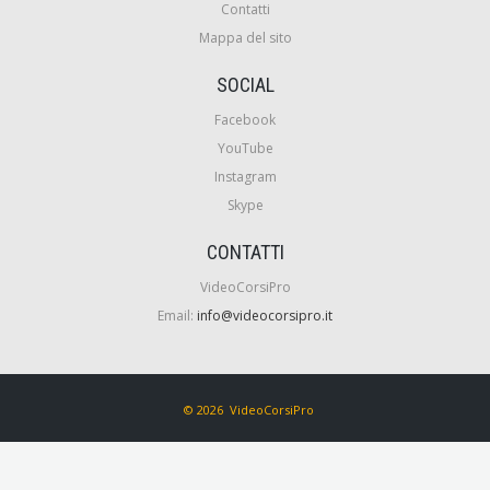
Contatti
Mappa del sito
SOCIAL
Facebook
YouTube
Instagram
Skype
CONTATTI
VideoCorsiPro
Email:
info@videocorsipro.it
© 2026 VideoCorsiPro