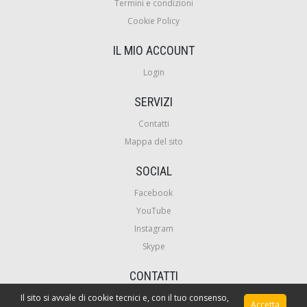
Termini e condizioni
Cookie Policy
IL MIO ACCOUNT
Login
SERVIZI
Contatti
Mappa del sito
SOCIAL
Facebook
YouTube
Instagram
Skype
CONTATTI
Il sito si avvale di cookie tecnici e, con il tuo consenso,
VideoCorsiPro
Accetta