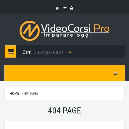
Cart:
0 ITEM(S) - € 0.00
Toggle Na
HOME
404 PAGE
404 PAGE