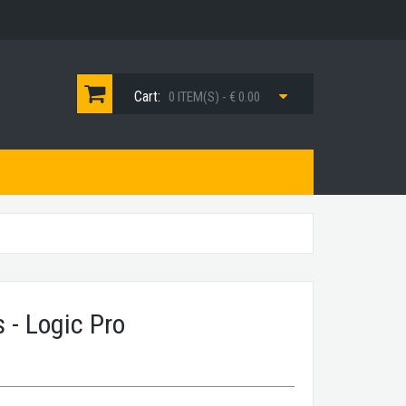
Cart:
0 ITEM(S) - € 0.00
 - Logic Pro